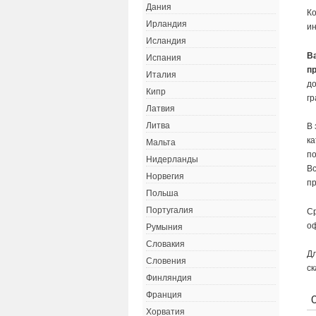
Дания
Ко
Ирландия
ин
Исландия
В
Испания
п
Италия
до
Кипр
г
Латвия
Литва
В 
ка
Мальта
по
Нидерланды
Вс
Норвегия
пр
Польша
Португалия
Ср
оф
Румыния
Словакия
Дл
Словения
ск
Финляндия
Франция
Хорватия