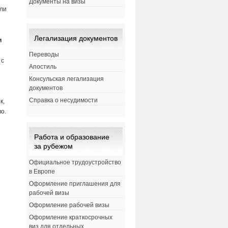
Документы на визы
или
Легализация документов
и
Переводы
 с
Апостиль
Консульская легализация
документов
Справка о несудимости
к,
о.
Работа и образование
за рубежом
Официальное трудоустройство
в Европе
Оформление приглашения для
рабочей визы
Оформление рабочей визы
Оформление краткосрочных
виз для отдельных