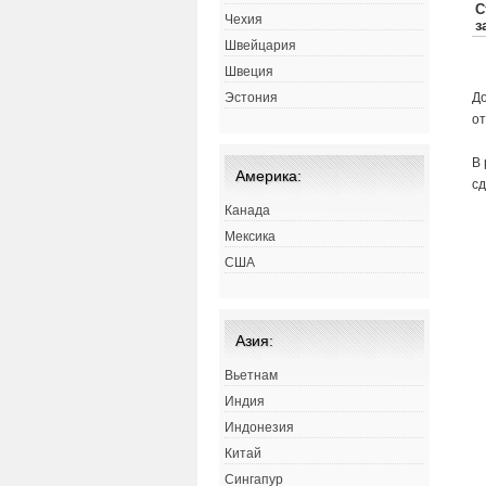
Чехия
Швейцария
Швеция
До
Эстония
от
В 
Америка:
с
Канада
Мексика
США
Азия:
Вьетнам
Индия
Индонезия
Китай
Сингапур