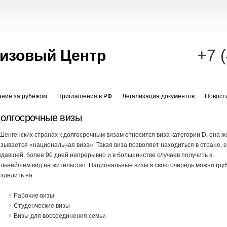
+7 
Визовый Центр
ание за рубежом
Приглашения в РФ
Легализация документов
Новост
олгосрочные визы
Шенгенских странах к долгосрочным визам относится виза категории D, она ж
зывается «национальная виза». Такая виза позволяет находиться в стране, 
давшей, более 90 дней непрерывно и в большинстве случаев получить в
льнейшем вид на жительство. Национальные визы в свою очередь можно гру
зделить на:
Рабочие визы
Студенческие визы
Визы для воссоединения семьи