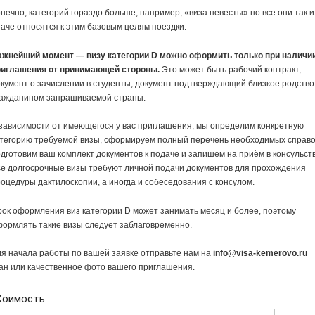
нечно, категорий гораздо больше, например, «виза невесты» но все они так 
аче относятся к этим базовым целям поездки.
ажнейший момент — визу категории D можно оформить только при наличи
риглашения от принимающей стороны.
Это может быть рабочий контракт,
кумент о зачислении в студенты, документ подтверждающий близкое родство
ражданином запрашиваемой страны.
зависимости от имеющегося у вас приглашения, мы определим конкретную
тегорию требуемой визы, сформируем полный перечень необходимых справо
дготовим ваш комплект документов к подаче и запишем на приём в консульств
е долгосрочные визы требуют личной подачи документов для прохождения
оцедуры дактилоскопии, а иногда и собеседования с консулом.
ок оформления виз категории D может занимать месяц и более, поэтому
ормлять такие визы следует заблаговременно.
я начала работы по вашей заявке отправьте нам на
info@visa-kemerovo.ru
ан или качественное фото вашего приглашения.