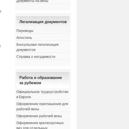
Документы на визы
ы
Легализация документов
Переводы
Апостиль
Консульская легализация
й
документов
Справка о несудимости
Работа и образование
за рубежом
Официальное трудоустройство
в Европе
Оформление приглашения для
рабочей визы
Оформление рабочей визы
Оформление краткосрочных
виз для отдельных