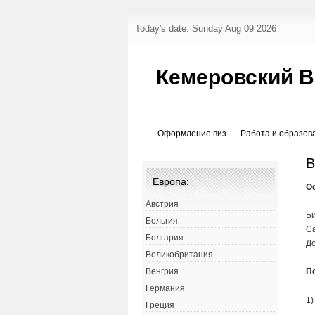
Today's date: Sunday Aug 09 2026
Кемеровский 
Оформление виз
Работа и образов
В
Европа:
О
Австрия
Би
Бельгия
Са
Болгария
До
Великобритания
П
Венгрия
Германия
1)
Греция