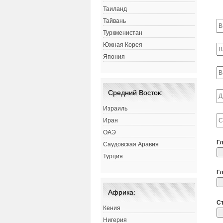
Таиланд
Тайвань
Туркменистан
Южная Корея
Япония
Средний Восток:
Израиль
Иран
ОАЭ
Г
Саудовская Аравия
Турция
Г
Африка:
С
Кения
Нигерия