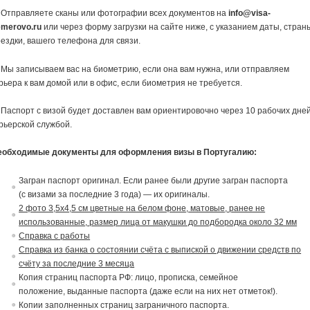
 Отправляете сканы или фотографии всех документов на
info@visa-
emerovo.ru
или через форму загрузки на сайте ниже, с указанием даты, стран
ездки, вашего телефона для связи.
 Мы записываем вас на биометрию, если она вам нужна, или отправляем
рьера к вам домой или в офис, если биометрия не требуется.
 Паспорт с визой будет доставлен вам ориентировочно через 10 рабочих дне
рьерской службой.
еобходимые документы для оформления визы в Португалию:
Загран паспорт оригинал. Если ранее были другие загран паспорта
(с
в
изами за последние 3 года) — их ориги
на
лы.
2 фото 3,5х4,5 см цветные на белом фоне, матовые, ранее не
использованные, размер лица от макушки до подбородка около 32 мм
Справка с работы
Справка из банка о состоянии счёта с выпиской о движении средств по
счёту за последние 3 месяца
Копия страниц паспорта РФ: лицо, прописка, семейное
положение,
в
ыданные паспорта (даже если на них нет отметок!).
Копии заполненных страниц заграничного паспорта.