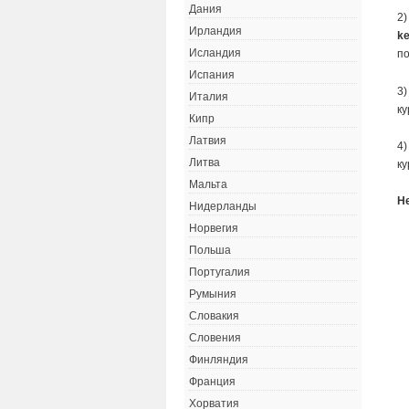
Дания
2)
Ирландия
k
Исландия
по
Испания
3)
Италия
ку
Кипр
Латвия
4)
Литва
ку
Мальта
Н
Нидерланды
Норвегия
Польша
Португалия
Румыния
Словакия
Словения
Финляндия
Франция
Хорватия