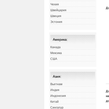
Чехия
Д
Швейцария
Швеция
Эстония
Америка:
Канада
Мексика
США
Азия:
Вьетнам
Индия
Д
Индонезия
ни
д
Китай
Сингапур