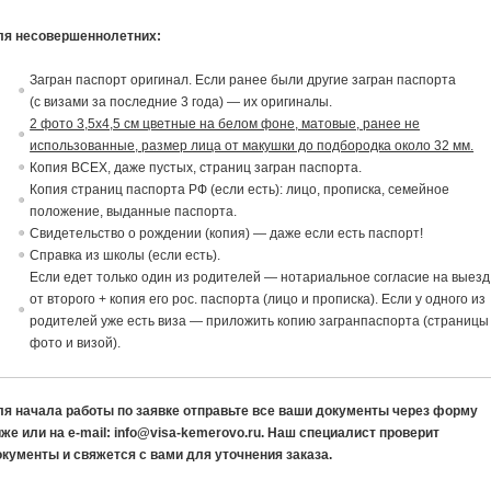
ля несовершеннолетних:
Загран паспорт ориги
на
л. Если ранее были другие загран паспорта
(с
в
изами за последние 3 года) — их ориги
на
лы.
2 фото 3,5х4,5 см цветные на белом фоне, матовые, ранее не
использованные, размер лица от макушки до подбородка около 32 мм.
Копия ВСЕХ, даже пустых, страниц загран паспорта.
Копия страниц паспорта РФ (если есть): лицо, прописка, семейное
положение,
в
ыданные паспорта.
Св
идетельст
в
о о рождении (копия) — даже если есть паспорт!
Спра
в
ка из школы (если есть).
Если едет только один из родителей — нотариальное согласие
на
в
ыезд
от
в
торого + копия его рос. паспорта (лицо и прописка). Если у одного из
родителей уже есть виза — приложить копию загранпаспорта (страницы
фото и визой).
ля начала работы по заявке отправьте все ваши документы через форму
же или на e-mail: info@visa-kemerovo.ru. Наш специалист проверит
окументы и свяжется с вами для уточнения заказа.