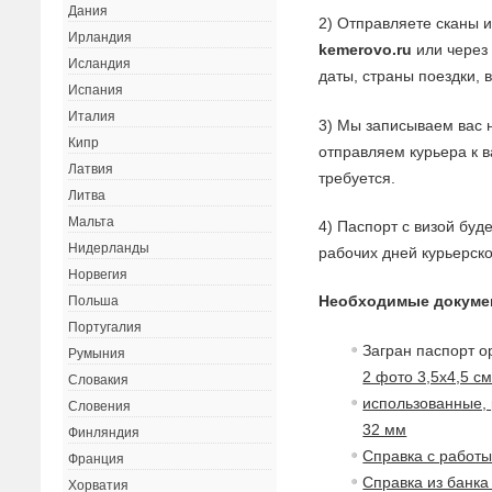
Дания
2) Отправляете сканы 
Ирландия
kemerovo.ru
или через 
Исландия
даты, страны поездки, 
Испания
Италия
3) Мы записываем вас 
Кипр
отправляем курьера к 
Латвия
требуется.
Литва
Мальта
4) Паспорт с визой буд
Нидерланды
рабочих дней курьерск
Норвегия
Необходимые докумен
Польша
Португалия
Загран паспорт о
Румыния
2 фото 3,5х4,5 с
Словакия
использованные, 
Словения
32 мм
Финляндия
Справка с работ
Франция
Справка из банка
Хорватия