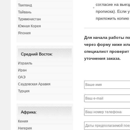
согласие
на
в
ыез
Таиланд
прописка). Если 
Тайвань
приложить копию 
Туркменистан
Южная Корея
Япония
Для начала работы по
через форму ниже или 
специалист проверит 
Средний Восток:
уточнения заказа.
Израиль
Иран
ОАЭ
Саудовская Аравия
Турция
Африка:
Кения
Нигерия