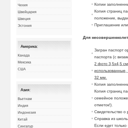
Копии заполненны
Чехия
Копия страниц па
Швейцария
положение,
в
ыдан
Швеция
Приглашение или 
Эстония
Для несовершеннолет
Америка:
Загран паспорт о
Канада
паспорта (с
в
изам
Мексика
2 фото 3,5х4,5 с
США
использованные, 
32 мм.
Копия заполненны
Азия:
Копия страниц па
семейное полож
Вьетнам
отметок!).
Индия
Св
идетельст
в
о о
Индонезия
Спра
в
ка из школы
Китай
Если едет только
Сингапур