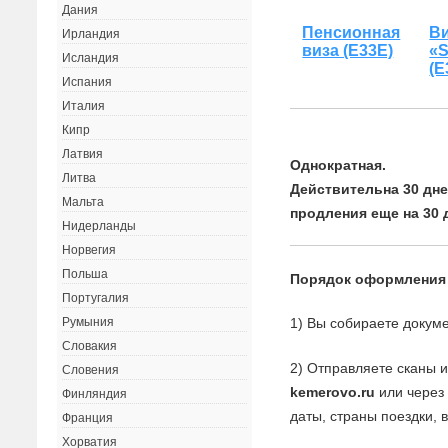
Дания
Пенсионная
В
Ирландия
виза (Е33Е)
«
Исландия
(Е
Испания
Италия
Кипр
Латвия
Однократная.
Литва
Действительна 30 дн
Мальта
продления еще на 30 
Нидерланды
Норвегия
Польша
Порядок оформления
Португалия
1) Вы собираете докуме
Румыния
Словакия
2) Отправляете сканы 
Словения
kemerovo.ru
или через 
Финляндия
даты, страны поездки, 
Франция
Хорватия