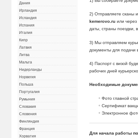
1) Вы собираете докуме
Дания
Ирландия
2) Отправляете сканы 
Исландия
kemerovo.ru
или через 
Испания
даты, страны поездки, 
Италия
Кипр
3) Мы отправляем курь
Латвия
документы для подачи в
Литва
Мальта
4) Паспорт с визой буд
Нидерланды
рабочих дней курьерск
Норвегия
Необходимые докуме
Польша
Португалия
Фото главной стр
Румыния
Сертификат вакци
Словакия
Электронное фот
Словения
Финляндия
Франция
Для начала работы по
Хорватия