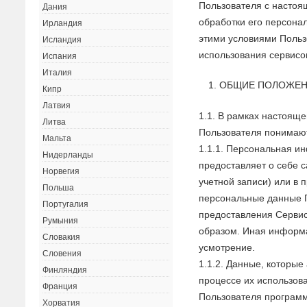
Пользователя с настоя
Дания
обработки его персона
Ирландия
этими условиями Польз
Исландия
использования сервисо
Испания
Италия
ОБЩИЕ ПОЛОЖЕ
Кипр
Латвия
1.1. В рамках настоящ
Литва
Пользователя понимаю
Мальта
1.1.1. Персональная и
Нидерланды
предоставляет о себе 
Норвегия
учетной записи) или в 
Польша
персональные данные 
Португалия
предоставления Серви
Румыния
образом. Иная информа
Словакия
усмотрение.
Словения
1.1.2. Данные, которы
Финляндия
процессе их использов
Франция
Пользователя программ
Хорватия