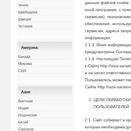
данные файлов cookie,
Чехия
иной программе, с пом
Швейцария
сервисам), технически
Швеция
обеспечения, использу
Эстония
сервисам, адреса запр
информация.
1.1.3. Иная информаци
Америка:
предусмотрена Соглаш
Канада
1.1.4. Настоящая Поли
Мексика
к Сайту http://viza-sarat
США
и не несет ответственн
Пользователь может пе
Сайте http://viza-saratov
Азия:
ЦЕЛИ ОБРАБОТК
Вьетнам
ПОЛЬЗОВАТЕЛЕЙ
Индия
Индонезия
2.1. Сайт собирает и 
Китай
которая необходима дл
Сингапур