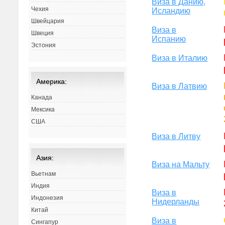
Виза в Данию,
Чехия
Исландию
Швейцария
Виза в
Швеция
Испанию
Эстония
Виза в Италию
Америка:
Виза в Латвию
Канада
Мексика
США
Виза в Литву
Азия:
Виза на Мальту
Вьетнам
Индия
Виза в
Индонезия
Нидерланды
Китай
Виза в
Сингапур