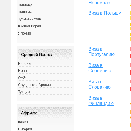
Норвегию
Таиланд
Тайвань
Виза в Польшу
Туркменистан
Южная Корея
Япония
Виза в
Португалию
Средний Восток:
Израиль
Виза в
Словению
Иран
ОАЭ
Виза в
Саудовская Аравия
Словакию
Турция
Виза в
Финляндию
Африка:
Кения
Нигерия