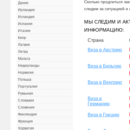
Сколько продлиться зак
Дания
следим за ситуацией и
Ирландия
Исландия
МЫ СЛЕДИМ И АК
Испания
ИНФОРМАЦИЮ:
Италия
Кипр
Страна
Латвия
Виза в Австрию
Литва
Мальта
Виза в Бельгию
Нидерланды
Норвегия
Польша
Виза в Венгрию
Португалия
Румыния
Виза в
Словакия
Германию
Словения
Виза в Грецию
Финляндия
Франция
Хорватия