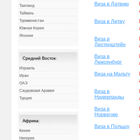
Виза в Латвию
Таиланд
Тайвань
Туркменистан
Виза в Литву
Южная Корея
Япония
Виза в
Лихтенштейн
Виза в
Средний Восток:
Люксенбург
Израиль
Виза на Мальту
Иран
ОАЭ
Саудовская Аравия
Виза в
Нидерланды
Турция
Виза в
Норвегию
Африка:
Виза в Польшу
Кения
Нигерия