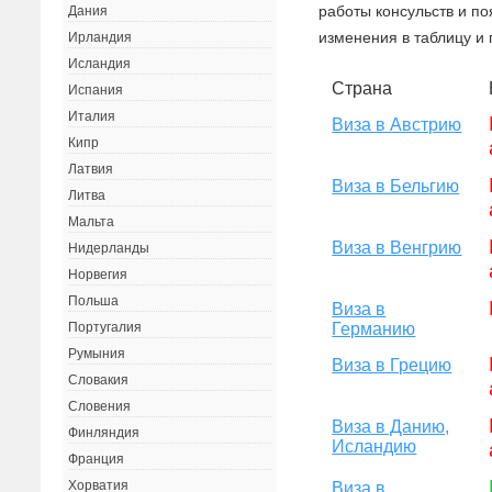
работы консульств и п
Дания
изменения в таблицу и 
Ирландия
Исландия
Страна
Испания
Италия
Виза в Австрию
Кипр
Латвия
Виза в Бельгию
Литва
Мальта
Виза в Венгрию
Нидерланды
Норвегия
Польша
Виза в
Германию
Португалия
Румыния
Виза в Грецию
Словакия
Словения
Виза в Данию,
Финляндия
Исландию
Франция
Хорватия
Виза в