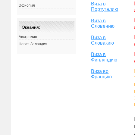
Виза в
Эфиопия
Португалию
Виза в
Словению
Океания:
Австралия
Виза в
Словакию
Новая Зеландия
Виза в
Финляндию
Виза во
Францию